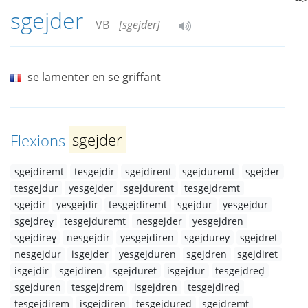
sgejder
VB
[sgejder]
se lamenter en se griffant
Flexions
sgejder
sgejdiremt
tesgejdir
sgejdirent
sgejduremt
sgejder
tesgejdur
yesgejder
sgejdurent
tesgejdremt
sgejdir
yesgejdir
tesgejdiremt
sgejdur
yesgejdur
sgejdreɣ
tesgejduremt
nesgejder
yesgejdren
sgejdireɣ
nesgejdir
yesgejdiren
sgejdureɣ
sgejdret
nesgejdur
isgejder
yesgejduren
sgejdren
sgejdiret
isgejdir
sgejdiren
sgejduret
isgejdur
tesgejdreḍ
sgejduren
tesgejdrem
isgejdren
tesgejdireḍ
tesgejdirem
isgejdiren
tesgejdureḍ
sgejdremt