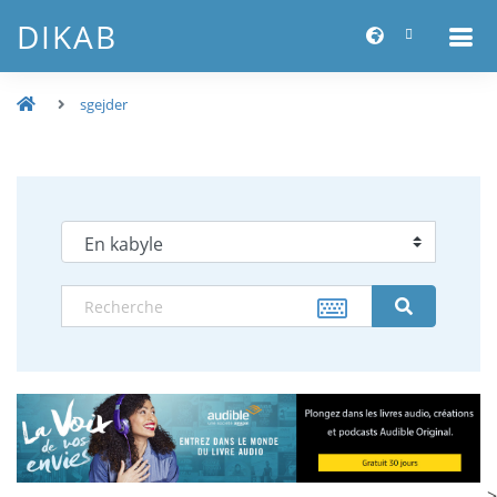
DIKAB
sgejder
-->