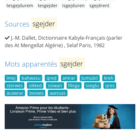
tesgejdurem
tesgejder
isgejduren
sgejdrent
Sources
sgejder
J.-M. Dallet, Dictionnaire Kabyle-Français (parler
des At Mengellat Algérie) , Selaf Paris, 1982
Mots apparentés
sgejder
lmej
baḥwasu
qreḍ
amrar
ṭumubil
kreh
sṭerwes
sikked
ssiwan
lfinga
sseglu
qres
acawrar
bexxes
aɛessas