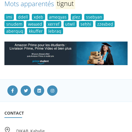
Mots apparentés
tignut
imi
ddell
xḍeb
ameqyas
glez
ssebyan
snudem
weɛɛed
xerref
utwil
seḥḥi
zzeɛbeḍ
aberquq
kkuffer
lebraq
CONTACT
DIKAB, Kabylie