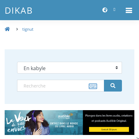
DIKAB
tignut
-->