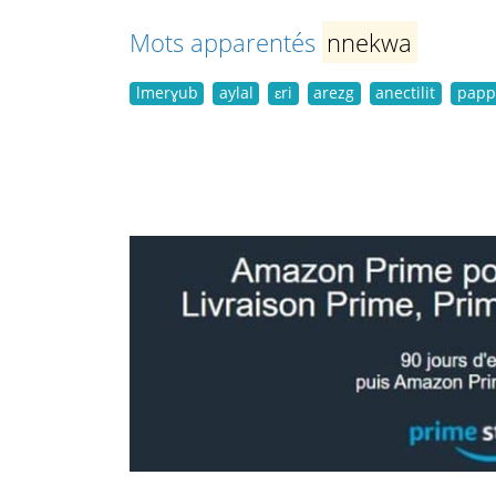
Mots apparentés
nnekwa
lmerɣub
aylal
ɛri
arezg
anectilit
papp