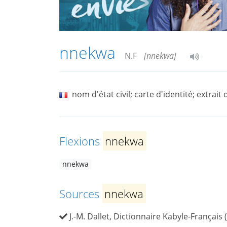
nnekwa
N.F
[nnekwa]
nom d'état civil; carte d'identité; extrait
Flexions
nnekwa
nnekwa
Sources
nnekwa
J.-M. Dallet, Dictionnaire Kabyle-Français 