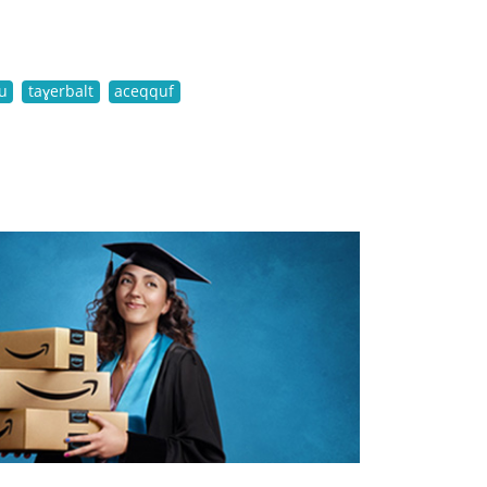
u
taɣerbalt
aceqquf