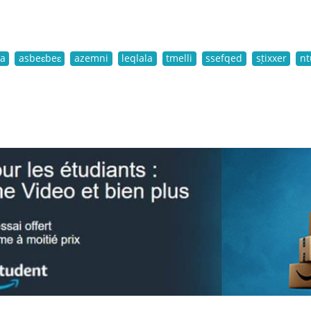
a
asbeɛbeɛ
azemni
leqlala
tmelli
ssefqed
sṭixxer
nt