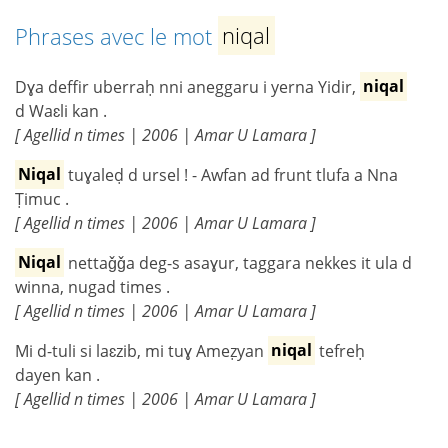
Phrases avec le mot
niqal
Dɣa deffir uberraḥ nni aneggaru i yerna Yidir,
niqal
d Waɛli kan .
[ Agellid n times | 2006 | Amar U Lamara ]
Niqal
tuɣaleḍ d ursel ! - Awfan ad frunt tlufa a Nna
Ṭimuc .
[ Agellid n times | 2006 | Amar U Lamara ]
Niqal
nettaǧǧa deg-s asaɣur, taggara nekkes it ula d
winna, nugad times .
[ Agellid n times | 2006 | Amar U Lamara ]
Mi d-tuli si laɛzib, mi tuɣ Ameẓyan
niqal
tefreḥ
dayen kan .
[ Agellid n times | 2006 | Amar U Lamara ]