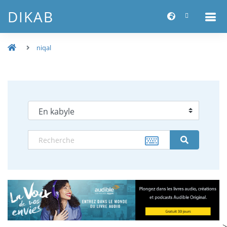
DIKAB
niqal
-->