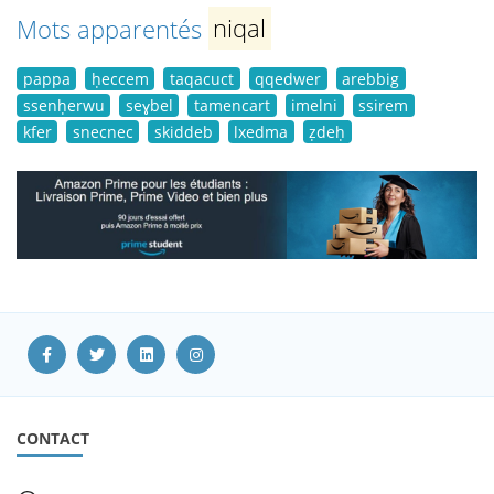
Mots apparentés
niqal
pappa
ḥeccem
taqacuct
qqedwer
arebbig
ssenḥerwu
seɣbel
tamencart
imelni
ssirem
kfer
snecnec
skiddeb
lxedma
ẓdeḥ
CONTACT