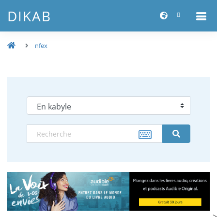
DIKAB
nfex
-->