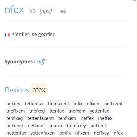
nfex
VB
[nfex]
s'enfler; se gonfler
Synonymes :
cuff
Flexions
nfex
nefxen
tettenfax
ttenfaxent
infix
nfixen
neffxemt
tneffxem
tnefxeḍ
ttenfax
tnefxem
yettenfax
tenfixeḍ
tettenfaxemt
tenfixem
neffex
ineffex
nefxemt
neffxent
tenfex
ttenfaxeɣ
nefxent
nettenfax
yettenfaxen
tenfix
nfixent
neffxeɣ
nfex