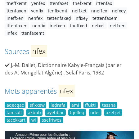
tneffxemt
yenfex
ttenfaxet
tnefxemt
ittenfax
ttenfaxen
yenfix
tenfixemt
neffxet
nneffex
nefxeɣ
ineffxen
nenfex
tettenfaxeḍ
nfixeɣ
tettenfaxem
ittenfaxen
nenfix
inefxen
tneffxeḍ
nefxet
neffxen
infex
ttenfaxemt
Sources
nfex
J.-M. Dallet, Dictionnaire Kabyle-Français (parler
des At Mengellat Algérie) , Selaf Paris, 1982
Mots apparentés
nfex
aqecqac
sfixxew
leḍrafa
ami
ffukti
tassna
tamsalt
akbub
aɣebbar
tqelleq
ndel
azefẓef
tacekkart
wi
ssefriwes