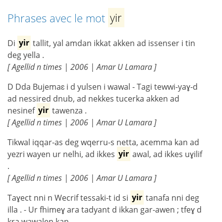
Phrases avec le mot
yir
Di
yir
tallit, yal amdan ikkat akken ad issenser i tin
deg yella .
[ Agellid n times | 2006 | Amar U Lamara ]
D Dda Bujemaɛ i d yulsen i wawal - Tagi tewwi-yaɣ-d
ad nessired dnub, ad nekkes tucerka akken ad
nesinef
yir
tawenza .
[ Agellid n times | 2006 | Amar U Lamara ]
Tikwal iqqar-as deg wqerru-s netta, acemma kan ad
yezri wayen ur nelhi, ad ikkes
yir
awal, ad ikkes uɣilif
.
[ Agellid n times | 2006 | Amar U Lamara ]
Taɣect nni n Wecrif tessaki-t id si
yir
tanafa nni deg
illa . - Ur fhimeɣ ara tadyant d ikkan gar-awen ; tfeɣ d
kra wawalen kan .