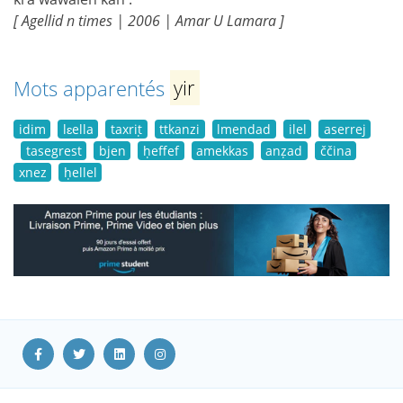
[ Agellid n times | 2006 | Amar U Lamara ]
Mots apparentés
yir
idim
lɛella
taxriṭ
ttkanzi
lmendad
ilel
aserrej
tasegrest
bjen
ḥeffef
amekkas
anẓad
ččina
xnez
ḥellel