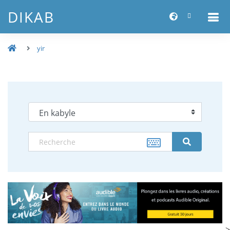
DIKAB
yir
-->