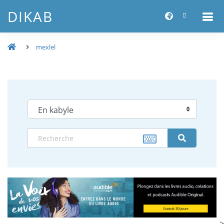
DIKAB
mexlel
-->