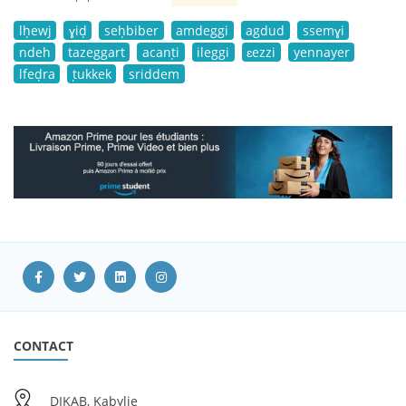
lḥewj
ɣiḍ
seḥbiber
amdeggi
agdud
ssemɣi
ndeh
tazeggart
acanṭi
ileggi
ɛezzi
yennayer
lfeḍra
ṭukkek
sriddem
CONTACT
DIKAB, Kabylie