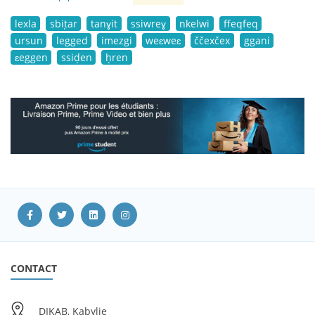
lexla
sbiṭar
tanɣit
ssiwreɣ
nkelwi
ffeqfeq
ursun
legged
imezgi
weɛweɛ
ččexčex
ggani
ɛeggen
ssiḍen
ḥren
CONTACT
DIKAB, Kabylie