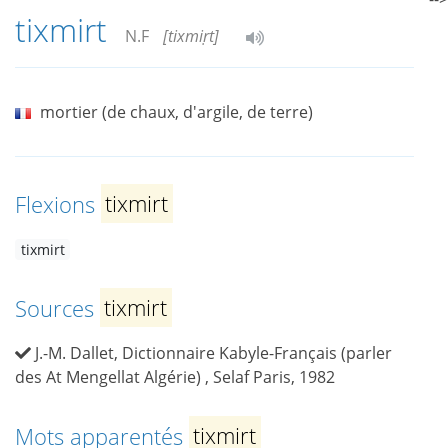
tixmirt
N.F
[tixmiṛt]
mortier (de chaux, d'argile, de terre)
Flexions
tixmirt
tixmirt
Sources
tixmirt
J.-M. Dallet, Dictionnaire Kabyle-Français (parler
des At Mengellat Algérie) , Selaf Paris, 1982
Mots apparentés
tixmirt