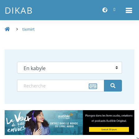
DIKAB
tixmirt
-->