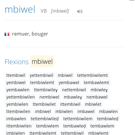
mbiwel
VB
[mbiwel]
remuer, bouger
Flexions
mbiwel
ttembiwil
yettembiwil
mbiwel
tettembiwilemt
yembiwel
tembiwlemt
yembawel
tembawlemt
yembawlen
ttembiwileɣ
nettembiwil
mbiwleɣ
yettembiwilen
nembiwel
mbawleɣ
nembawel
yembiwlen
ttembiwilet
ittembiwil
mbiwlet
ttembiwilen
imbiwel
mbiwlen
imbawel
mbawlen
imbawlen
tettembiwileḍ
tettembiwilem
tembiwleḍ
ittembiwilen
tembiwlem
tembawleḍ
tembawlem
imbiwlen
ttembiwilemt
tettembiwil
mbiwlemt