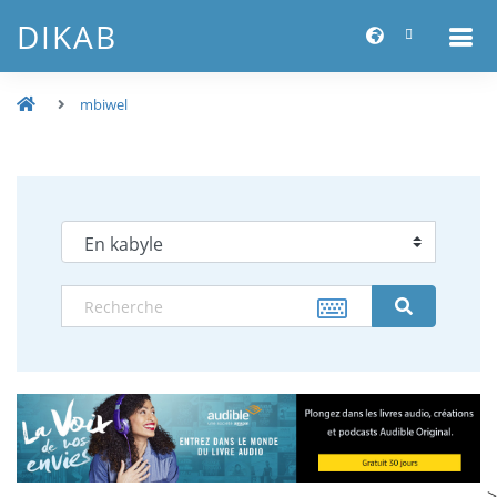
DIKAB
mbiwel
-->