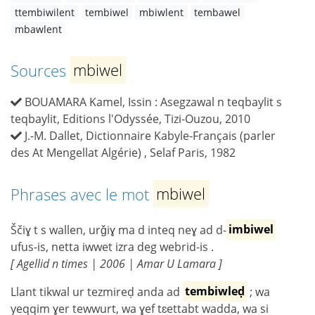
ttembiwilent
tembiwel
mbiwlent
tembawel
mbawlent
Sources
mbiwel
BOUAMARA Kamel, Issin : Asegzawal n teqbaylit s
teqbaylit, Editions l'Odyssée, Tizi-Ouzou, 2010
J.-M. Dallet, Dictionnaire Kabyle-Français (parler
des At Mengellat Algérie) , Selaf Paris, 1982
Phrases avec le mot
mbiwel
Ščiɣ t s wallen, urǧiɣ ma d inteq neɣ ad d-
imbiwel
ufus-is, netta iwwet izra deg webrid-is .
[ Agellid n times | 2006 | Amar U Lamara ]
Llant tikwal ur tezmireḍ anda ad
tembiwleḍ
; wa
yeqqim ɣer tewwurt, wa ɣef tɛettabt wadda, wa si