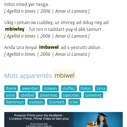
tidist inteḍ ɣer tesga .
[ Agellid n times | 2006 | Amar U Lamara ]
Ukiɣ i yiman-iw cuddeɣ, ur zmireɣ ad dduɣ neɣ ad
mbiwleɣ
. ?ut nni n taddart yuɣ-d akk tamurt .
[ Agellid n times | 2006 | Amar U Lamara ]
Anda iẓra lexyal
imbawel
ad s-yestutti aldun .
[ Agellid n times | 2006 | Amar U Lamara ]
Mots apparentés
mbiwel
lḥenk
awerdan
ssiwan
sluffeẓ
ttalas
zzna
asmi
sbelbel
amermac
sqecmec
tametreṭ
lkemmun
ssekɛec
ticerkett
iciwi