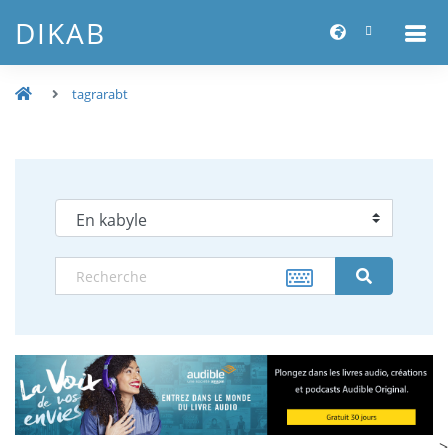
DIKAB
tagrarabt
-->