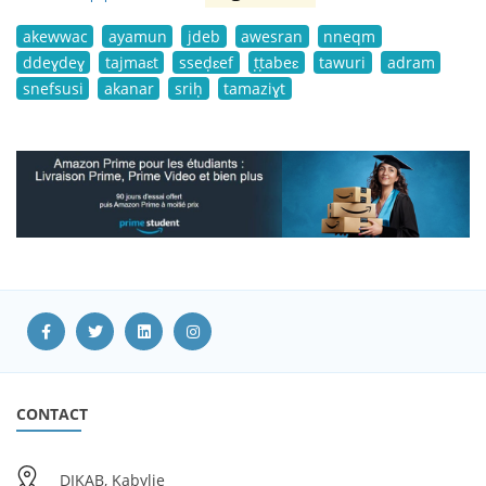
akewwac
ayamun
jdeb
awesran
nneqm
ddeɣdeɣ
tajmaɛt
sseḍɛef
ṭṭabeɛ
tawuri
adram
snefsusi
akanar
sriḥ
tamaziɣt
CONTACT
DIKAB, Kabylie