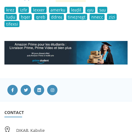
krez
izfir
lexxer
amerku
leɛḍil
ɛyu
sɛu
luḍu
ḥqer
qreb
ddreɛ
tineẓregt
nnecc
zizi
tifexsi
CONTACT
DIKAB, Kabylie