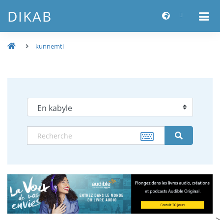
DIKAB
kunnemti
-->