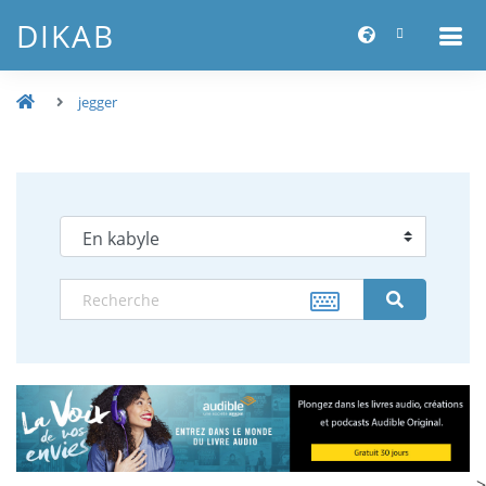
DIKAB
jegger
-->