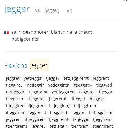
jegger
VB
[jegger]
salir; déshonorer; blanchir a la chaux;
badigeonner
Flexions
jegger
jeggret
yettjeggir
tjegger
tettjeggiremt
jeggrent
tjeggireɣ
netjeggir
yetjeggiren
ttjeggireɣ
tjeggreḍ
nettjeggir
tjeggremt
yettjeggiren
tjeggiret
itjeggir
tjeggiren
ttjeggiret
jeggremt
ittjeggir
njegger
ttjeggiren
ijeggren
tetjeggireḍ
tetjeggirem
itjeggiren
jegger
tettjeggireḍ
ijegger
tettjeggirem
jeggren
ittjeggiren
tjeggiremt
tetjeggir
tjeggirent
ttjeggiremt
jeggreɣ
tettjeggir
tjeggrem
ttjeggirent