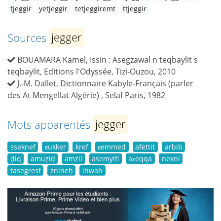
tjeggir
yetjeggir
tetjeggiremt
ttjeggir
Sources
jegger
BOUAMARA Kamel, Issin : Asegzawal n teqbaylit s
teqbaylit, Editions l'Odyssée, Tizi-Ouzou, 2010
J.-M. Dallet, Dictionnaire Kabyle-Français (parler
des At Mengellat Algérie) , Selaf Paris, 1982
Mots apparentés
jegger
sseknef
ɛukker
kref
ɛemmed
afettit
arbib
ḍiq
amuẓiḍ
amzil
asemyifi
aɛeqqa
nekni
tasegrest
znineḥ
ihwah