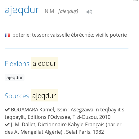
ajeqdur
N.M
[ajeqduṛ]
poterie; tesson; vaisselle ébréchée; vieille poterie
Flexions
ajeqdur
ajeqdur
Sources
ajeqdur
BOUAMARA Kamel, Issin : Asegzawal n teqbaylit s
teqbaylit, Editions l'Odyssée, Tizi-Ouzou, 2010
J.-M. Dallet, Dictionnaire Kabyle-Français (parler
des At Mengellat Algérie) , Selaf Paris, 1982