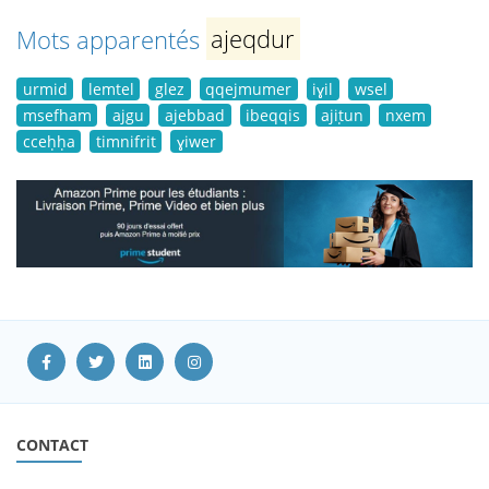
Mots apparentés
ajeqdur
urmid
lemtel
glez
qqejmumer
iɣil
wsel
msefham
ajgu
ajebbad
ibeqqis
ajiṭun
nxem
cceḥḥa
timnifrit
ɣiwer
CONTACT