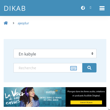
DIKAB
ajeqdur
-->