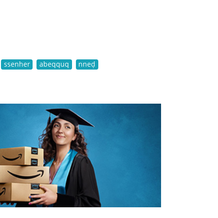
ssenher
abeqquq
nneḍ