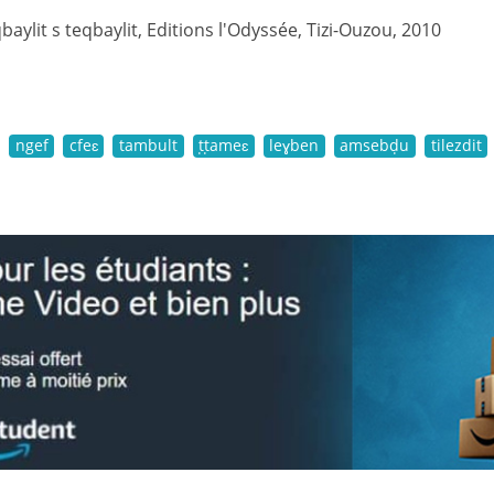
ylit s teqbaylit, Editions l'Odyssée, Tizi-Ouzou, 2010
ngef
cfeɛ
tambult
ṭṭameɛ
leɣben
amsebḍu
tilezdit