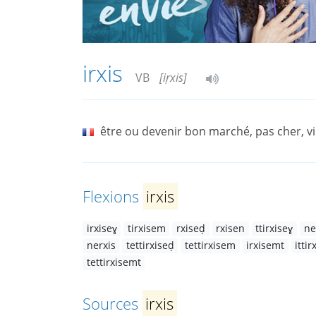
irxis
VB
[iṛxis]
être ou devenir bon marché, pas cher, vi
Flexions
irxis
irxiseɣ
tirxisem
rxiseḍ
rxisen
ttirxiseɣ
ne
nerxis
tettirxiseḍ
tettirxisem
irxisemt
ittir
tettirxisemt
Sources
irxis