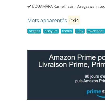
BOUAMARA Kamel, Issin : Asegzawal n teqba
Mots apparentés
irxis
negges
acelɣum
tismin
ufay
taxennaqt