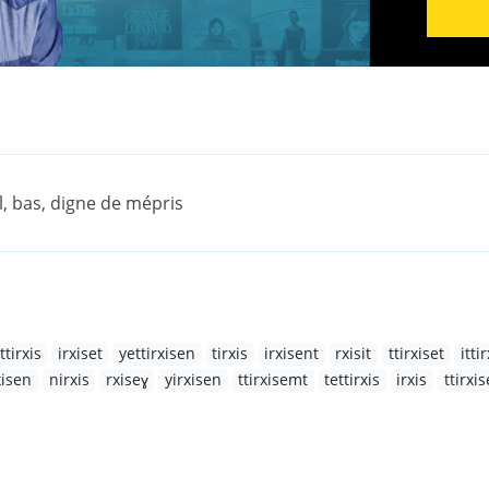
l, bas, digne de mépris
ttirxis
irxiset
yettirxisen
tirxis
irxisent
rxisit
ttirxiset
itti
xisen
nirxis
rxiseɣ
yirxisen
ttirxisemt
tettirxis
irxis
ttirxi