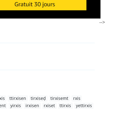
-->
rxis
ttirxisen
tirxiseḍ
tirxisemt
rxis
sent
yirxis
irxisen
rxiset
ttirxis
yettirxis