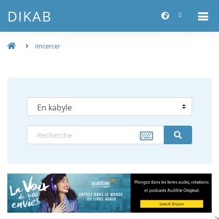
DIKAB
imcercer
-->