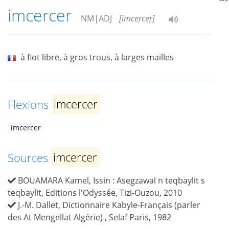
imcercer
NM|ADJ
[imceṛceṛ]
à flot libre, à gros trous, à larges mailles
Flexions
imcercer
imcercer
Sources
imcercer
BOUAMARA Kamel, Issin : Asegzawal n teqbaylit s
teqbaylit, Editions l'Odyssée, Tizi-Ouzou, 2010
J.-M. Dallet, Dictionnaire Kabyle-Français (parler
des At Mengellat Algérie) , Selaf Paris, 1982