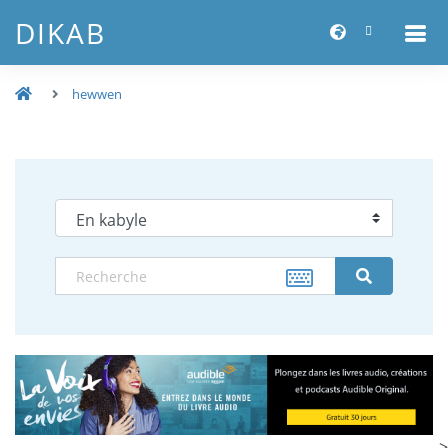
DIKAB
hewwen
-->