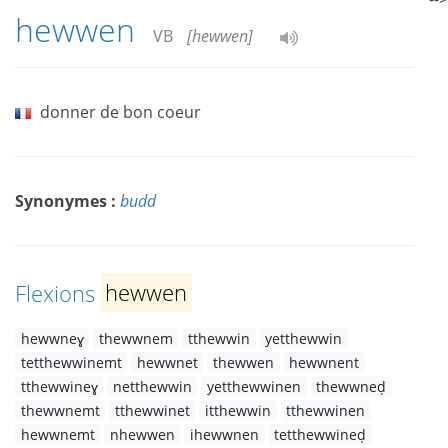
hewwen
VB
[hewwen]
donner de bon coeur
Synonymes :
budd
Flexions
hewwen
hewwneɣ
thewwnem
tthewwin
yetthewwin
tetthewwinemt
hewwnet
thewwen
hewwnent
tthewwineɣ
netthewwin
yetthewwinen
thewwneḍ
thewwnemt
tthewwinet
itthewwin
tthewwinen
hewwnemt
nhewwen
ihewwnen
tetthewwineḍ