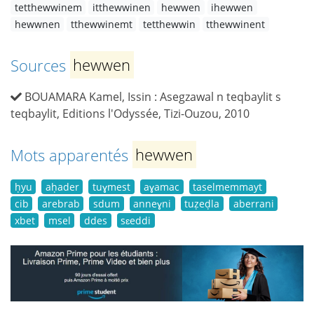
tetthewwinem
itthewwinen
hewwen
ihewwen
hewwnen
tthewwinemt
tetthewwin
tthewwinent
Sources
hewwen
BOUAMARA Kamel, Issin : Asegzawal n teqbaylit s
teqbaylit, Editions l'Odyssée, Tizi-Ouzou, 2010
Mots apparentés
hewwen
ḥyu
aḥader
tuɣmest
aɣamac
taselmemmayt
cib
arebrab
sdum
anneɣni
tuẓeḍla
aberrani
xbet
msel
ddes
sɛeddi