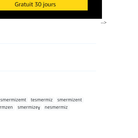
-->
smermizemt
tesmermiz
smermizent
rmzen
smermizeɣ
nesmermiz