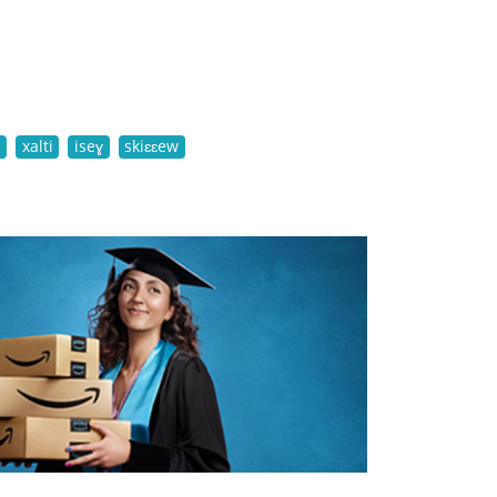
a
xalti
iseɣ
skiɛɛew