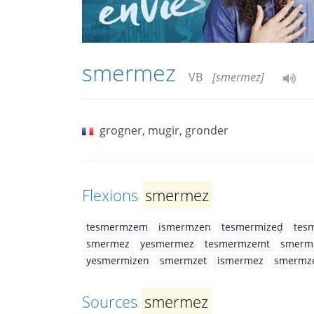
smermez
VB
[smermez]
grogner, mugir, gronder
Flexions
smermez
tesmermzem
ismermzen
tesmermizeḍ
tes
smermez
yesmermez
tesmermzemt
smerm
yesmermizen
smermzet
ismermez
smermz
Sources
smermez