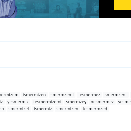
mermizem
ismermizen
smermzemt
tesmermez
smermzent
iz
yesmermiz
tesmermizemt
smermzeɣ
nesmermez
yesme
en
smermizet
ismermiz
smermizen
tesmermzeḍ