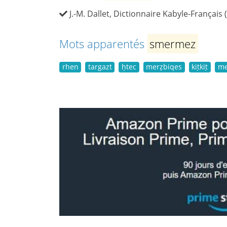
J.-M. Dallet, Dictionnaire Kabyle-Français 
Mots apparentés
smermez
rhen
targazt
ḥtec
merẓbiqes
kiṭkiṭ
me