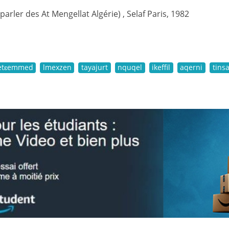
(parler des At Mengellat Algérie) , Selaf Paris, 1982
tɛemmed
lmexzen
tayajurt
nquqel
ikeffil
aqerni
tins