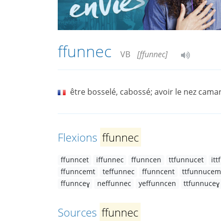
ffunnec
VB
[ffunnec]
être bosselé, cabossé; avoir le nez cama
Flexions
ffunnec
ffunncet
iffunnec
ffunncen
ttfunnucet
it
ffunncemt
teffunnec
ffunncent
ttfunnucem
ffunnceɣ
neffunnec
yeffunncen
ttfunnuceɣ
Sources
ffunnec