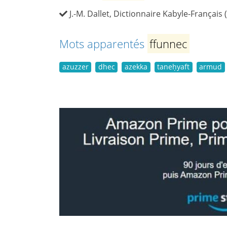
J.-M. Dallet, Dictionnaire Kabyle-Français 
Mots apparentés
ffunnec
azuzzer
dhec
azekka
taneḥyaft
armud