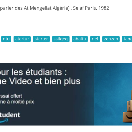
(parler des At Mengellat Algérie) , Selaf Paris, 1982
ntu
atertur
sṭerṭer
ssilqeq
abalṭu
ɛjel
ẓenẓen
tane