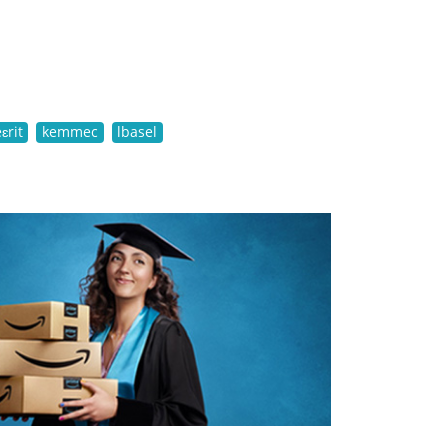
ɛrit
kemmec
lbasel