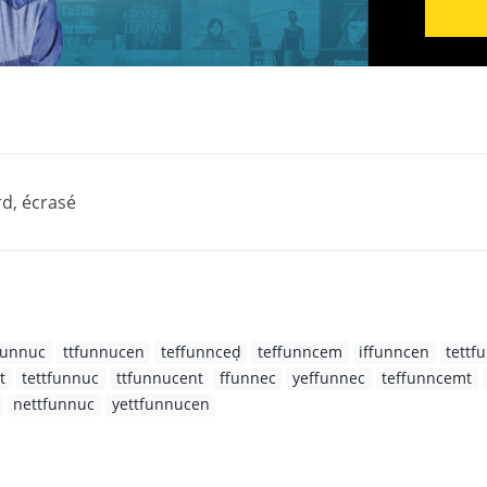
rd, écrasé
tfunnuc
ttfunnucen
teffunnceḍ
teffunncem
iffunncen
tettf
t
tettfunnuc
ttfunnucent
ffunnec
yeffunnec
teffunncemt
nettfunnuc
yettfunnucen