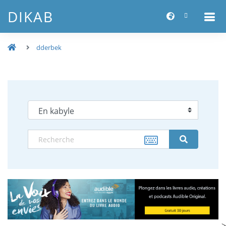
DIKAB
dderbek
-->