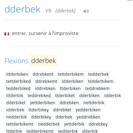
dderbek
VB
[dderbek]
entrer, survenir à l’improviste
Flexions
dderbek
ittderbiken
ddrebkent
tettderbikem
tedderbek
tettderbikeḍ
ddrebkemt
idderbiken
tedderbikem
tedderbikeḍ
iddrebken
ttderbiken
teddrebkem
ittderbik
teddrebkeḍ
ttderbiket
dderbiken
idderbik
dderbiket
yettderbiken
ddrebken
nettderbik
idderbek
ttderbikeɣ
ddrebket
yedderbiken
nedderbik
dderbikeɣ
dderbek
yeddrebken
tettderbikemt
nedderbek
yettderbik
ddrebkeɣ
ttderbik
tedderbikemt
yedderbik
dderbik