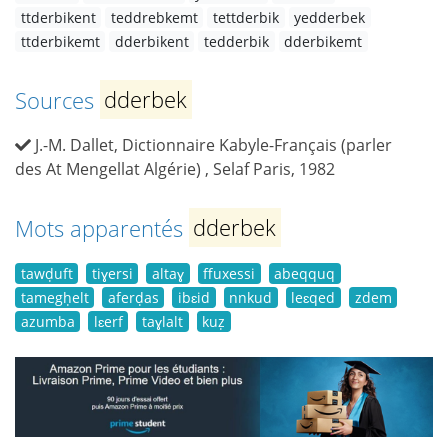
ttderbikent
teddrebkemt
tettderbik
yedderbek
ttderbikemt
dderbikent
tedderbik
dderbikemt
Sources
dderbek
J.-M. Dallet, Dictionnaire Kabyle-Français (parler
des At Mengellat Algérie) , Selaf Paris, 1982
Mots apparentés
dderbek
tawḍuft
tiɣersi
altaɣ
ffuxessi
abeqquq
tamegḥelt
aferḍas
ibɛid
nnkud
leɛqed
zdem
azumba
lɛerf
taɣlalt
kuẓ