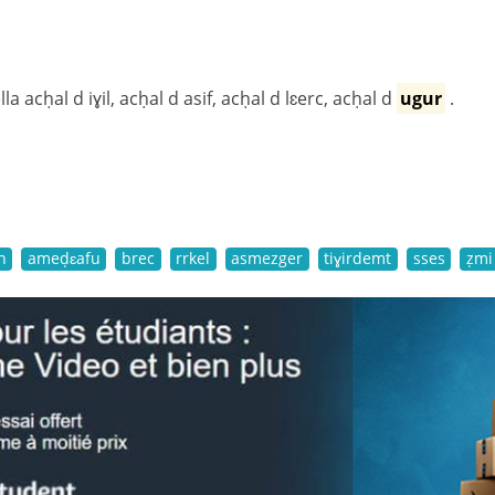
lla acḥal d iɣil, acḥal d asif, acḥal d lɛerc, acḥal d
ugur
.
n
ameḍɛafu
brec
rrkel
asmezger
tiɣirdemt
sses
ẓmi