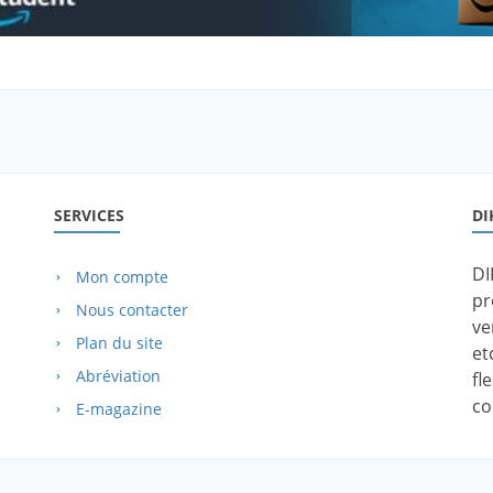
SERVICES
DI
DI
Mon compte
pr
Nous contacter
ve
Plan du site
et
Abréviation
fl
co
E-magazine