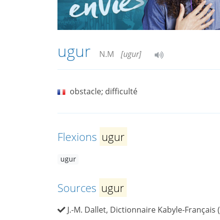
ugur
N.M
[ugur]
obstacle; difficulté
Flexions
ugur
ugur
Sources
ugur
J.-M. Dallet, Dictionnaire Kabyle-Français 