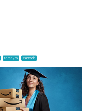
tameɣra
ssexreb