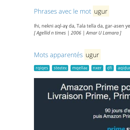
Phrases avec le mot
ugur
Ihi, nekni aql-aɣ da, Tala tella da, gar-asen ye
[ Agellid n times | 2006 | Amar U Lamara ]
Mots apparentés
ugur
rqiqes
steɛteɛ
mqellaɛ
nxer
ḍfi
aqiḍu