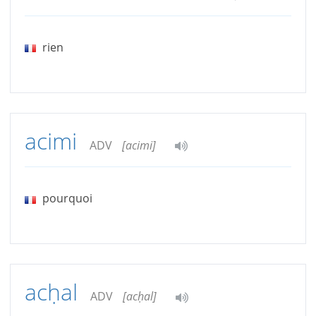
rien
acimi
ADV
[acimi]
pourquoi
acḥal
ADV
[acḥal]