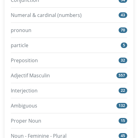
Conjunction
Numeral & cardinal (numbers)
43
pronoun
70
particle
5
Preposition
32
Adjectif Masculin
557
Interjection
22
Ambiguous
132
Proper Noun
15
Noun - Feminine - Plural
45