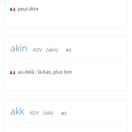
peut-être
akin
ADV
[akin]
au-delà ; là-bas, plus loin
akk
ADV
[akk]