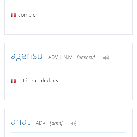
combien
agensu
ADV | N.M
[agensu]
intérieur, dedans
ahat
ADV
[ahat]