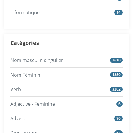
Informatique
14
Catégories
Nom masculin singulier
2610
Nom Féminin
1859
Verb
3202
Adjective - Feminine
6
Adverb
90
54