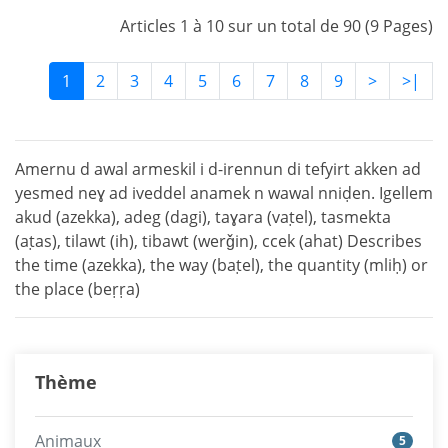
Articles 1 à 10 sur un total de 90 (9 Pages)
1
2
3
4
5
6
7
8
9
>
>|
Amernu d awal armeskil i d-irennun di tefyirt akken ad
yesmed neɣ ad iveddel anamek n wawal nniḍen. Igellem
akud (azekka), adeg (dagi), taɣara (vaṭel), tasmekta
(aṭas), tilawt (ih), tibawt (werǧin), ccek (ahat) Describes
the time (azekka), the way (baṭel), the quantity (mliḥ) or
the place (beṛṛa)
Thème
Animaux
5