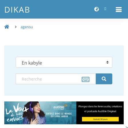
DIKAB
agensu
-->