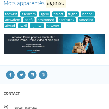
Mots apparentés
agensu
taḍwist
ssedrem
sgelli
tifrect
tugna
ḥebbel
attwalem
asefk
smimmeḍ
ssefrurex
tanedlist
afwad
iwzil
ajenwi
sewwer
CONTACT
DIKAB, Kabylie