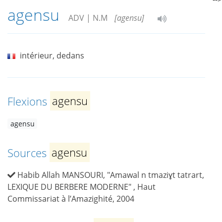
agensu
ADV | N.M
[agensu]
intérieur, dedans
Flexions
agensu
agensu
Sources
agensu
Habib Allah MANSOURI, "Amawal n tmaziɣt tatrart,
LEXIQUE DU BERBERE MODERNE" , Haut
Commissariat à l’Amazighité, 2004