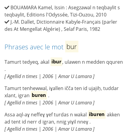
BOUAMARA Kamel, Issin : Asegzawal n teqbaylit s
teqbaylit, Editions l'Odyssée, Tizi-Ouzou, 2010
J.-M. Dallet, Dictionnaire Kabyle-Français (parler
des At Mengellat Algérie) , Selaf Paris, 1982
Phrases avec le mot
bur
Tamurt tedyeq, akal
ibur
, ulawen n medden qquren
.
[ Agellid n times | 2006 | Amar U Lamara ]
Tamurt tenhewwal, iɣallen ičča ten id ujajiḥ, tuddar
xlant, igran
buren
.
[ Agellid n times | 2006 | Amar U Lamara ]
Assa aql-aɣ neffeɣ ɣef turdas n wakal
iburen
akken
ad tent id nerr d igran, nnig yiɣil nneɣ .
[ Agellid n times | 2006 | Amar U Lamara ]