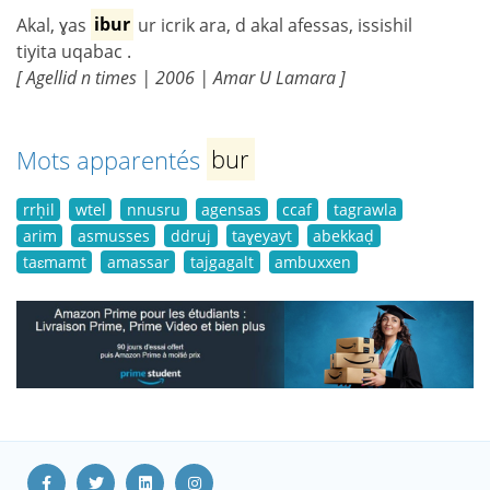
Akal, ɣas
ibur
ur icrik ara, d akal afessas, issishil
tiyita uqabac .
[ Agellid n times | 2006 | Amar U Lamara ]
Mots apparentés
bur
rrḥil
wtel
nnusru
agensas
ccaf
tagrawla
arim
asmusses
ddruj
taɣeyayt
abekkaḍ
taɛmamt
amassar
tajgagalt
ambuxxen