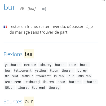
bur
VB
[buṛ]
rester en friche; rester invendu; dépasser l'âge
du mariage sans trouver de parti
Flexions
bur
yettburen
nettbur
ttbureɣ
burent
tbur
buret
bur
tettburemt
yettbur
ttbur
tburem
bureɣ
ttburent
tettbur
ttburemt
buren
ibur
ittburen
tettburem
tettbureḍ
iburen
nbur
buremt
ttburen
ittbur
ttburet
tburemt
tbureḍ
Sources
bur