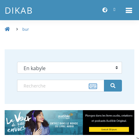
DIKAB
bur
-->