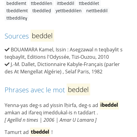
beddlemt
ttbeddilen
ittbeddil
ttbeddilet
tbeddlemt
tbeddleḍ
yettbeddilen
nettbeddil
ttbeddileɣ
Sources
beddel
BOUAMARA Kamel, Issin : Asegzawal n teqbaylit s
teqbaylit, Editions l'Odyssée, Tizi-Ouzou, 2010
J.-M. Dallet, Dictionnaire Kabyle-Français (parler
des At Mengellat Algérie) , Selaf Paris, 1982
Phrases avec le mot
beddel
Yenna-yas deg-s ad yissin lḥirfa, deg-s ad
ibeddel
amkan ad ifareq imeddukal-is n taddart .
[ Agellid n times | 2006 | Amar U Lamara ]
Tamurt ad
tbeddel
!