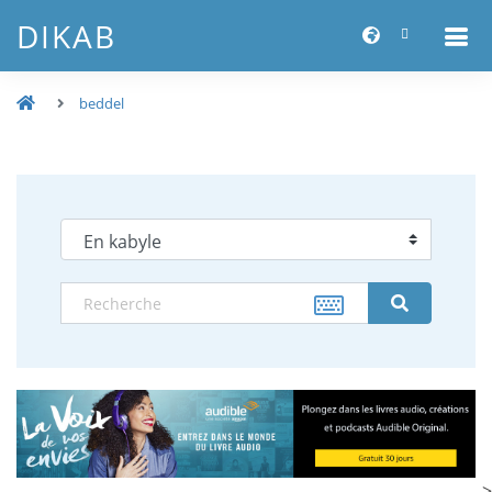
DIKAB
beddel
-->