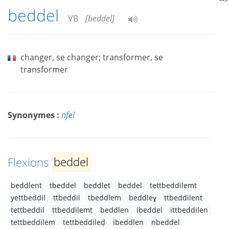
beddel
VB
[beddel]
changer, se changer; transformer, se
transformer
Synonymes :
nfel
Flexions
beddel
beddlent
tbeddel
beddlet
beddel
tettbeddilemt
yettbeddil
ttbeddil
tbeddlem
beddleɣ
ttbeddilent
tettbeddil
ttbeddilemt
beddlen
ibeddel
ittbeddilen
tettbeddilem
tettbeddileḍ
ibeddlen
nbeddel