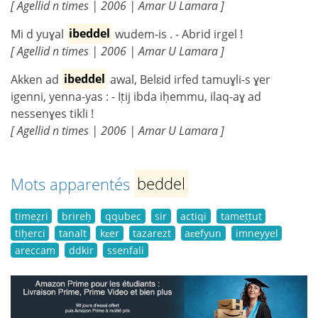
[ Agellid n times | 2006 | Amar U Lamara ]
Mi d yuɣal
ibeddel
wudem-is . - Abrid irgel !
[ Agellid n times | 2006 | Amar U Lamara ]
Akken ad
ibeddel
awal, Belɛid irfed tamuɣli-s ɣer
igenni, yenna-yas : - Iṭij ibda iḥemmu, ilaq-aɣ ad
nessenɣes tikli !
[ Agellid n times | 2006 | Amar U Lamara ]
Mots apparentés
beddel
timeẓri
brireḥ
qqubec
sir
actiqi
tameṭṭut
tiḥerci
tanalt
kɛer
tazarezt
aɛefyun
imneyyel
areccam
ddkir
ssenfali