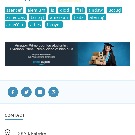
ssenzef
alemlum
is
diddi
ffel
tindaw
uccuḍ
ameddas
tarrayt
amersun
tisita
aferruǧ
ameččim
adles
ffenɣer
CONTACT
DIKAB, Kabylie