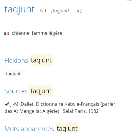
taqjunt
N.F
[taqjunt]
chienne; femme légère
Flexions
taqjunt
taqjunt
Sources
taqjunt
J.-M. Dallet, Dictionnaire Kabyle-Français (parler
des At Mengellat Algérie) , Selaf Paris, 1982
Mots apparentés
taqjunt