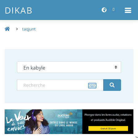
DIKAB
taqjunt
-->