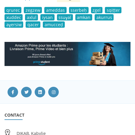
qrurec
zegzew
ameddas
sserbeḥ
zgel
sqiṭṭer
xuddec
axlul
iysan
ssuɣal
amkan
akurrus
aɣersiw
qacer
amucceḍ
CONTACT
DIKAB, Kabylie