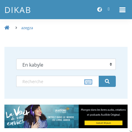
DIKAB
azegza
-->