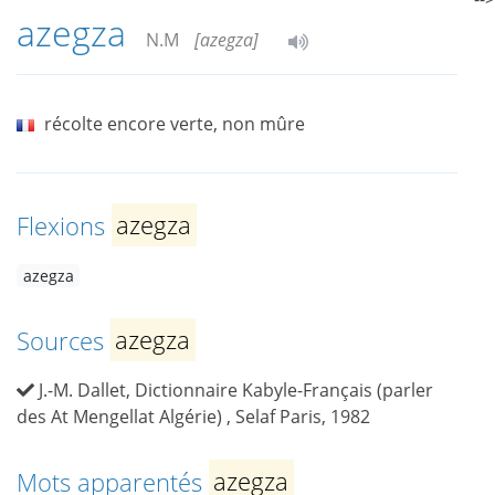
azegza
N.M
[azegza]
récolte encore verte, non mûre
Flexions
azegza
azegza
Sources
azegza
J.-M. Dallet, Dictionnaire Kabyle-Français (parler
des At Mengellat Algérie) , Selaf Paris, 1982
Mots apparentés
azegza