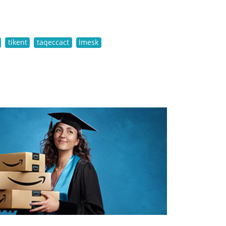
tikent
taqeccact
lmesk