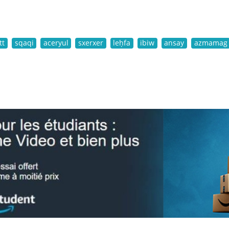
tt
sqaqi
aceryul
sxerxer
leḥfa
ibiw
ansay
azmamag