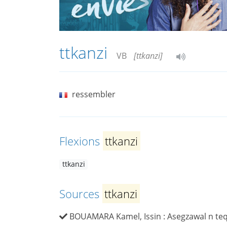
ttkanzi
VB
[ttkanzi]
ressembler
Flexions
ttkanzi
ttkanzi
Sources
ttkanzi
BOUAMARA Kamel, Issin : Asegzawal n teqba