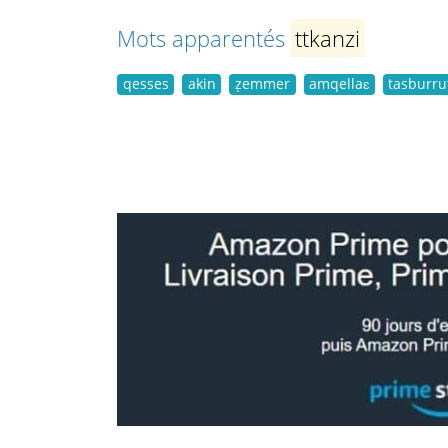
Mots apparentés
ttkanzi
qesses
akin
ẓemmer
amqellaɛ
tasburru