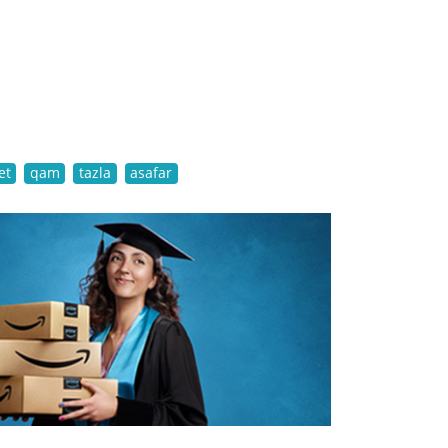
et
qam
tazla
asafar