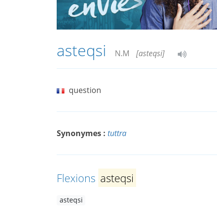
asteqsi
N.M
[asteqsi]
question
Synonymes :
tuttra
Flexions
asteqsi
asteqsi