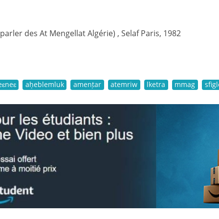
(parler des At Mengellat Algérie) , Selaf Paris, 1982
eɛneɛ
aḥeblemluk
amenṭar
atemriw
lketra
mmag
sfigl