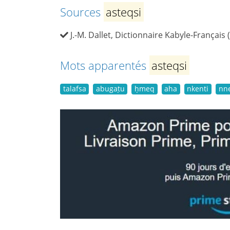
Sources
asteqsi
J.-M. Dallet, Dictionnaire Kabyle-Français 
Mots apparentés
asteqsi
talafsa
abugaṭu
ḥmeq
aha
nkenti
nn