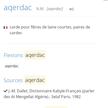
aqerdac
N.M
[aqerdac]
carde pour fibres de laine courtes, paires de
cardes
Flexions
aqerdac
aqerdac
Sources
aqerdac
J.-M. Dallet, Dictionnaire Kabyle-Français (parler
des At Mengellat Algérie) , Selaf Paris, 1982