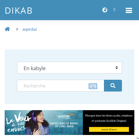
DIKAB
aqerdac
-->