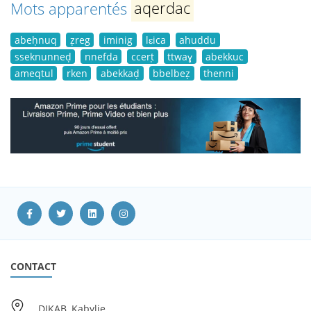
Mots apparentés
aqerdac
abeḥnuq
ẓreg
iminig
lɛica
ahuddu
sseknunneḍ
nnefda
ccerṭ
ttwaɣ
abekkuc
ameqtul
rken
abekkaḍ
bbelbeẓ
thenni
CONTACT
DIKAB, Kabylie