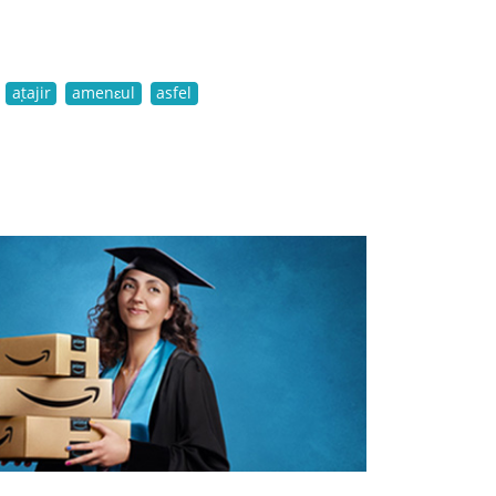
aṭajir
amenɛul
asfel