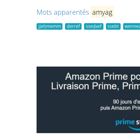
Mots apparentés
amyag
jjeḥmemm
ḍerref
sseḍɛef
ssebt
wenne