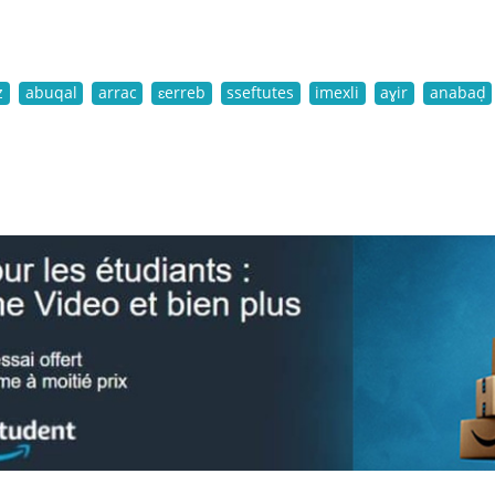
z
abuqal
arrac
ɛerreb
sseftutes
imexli
aɣir
anabaḍ