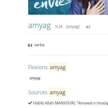
amyag
N.M
[amyag]
verbe
Flexions
amyag
amyag
Sources
amyag
Habib Allah MANSOURI, "Amawal n tmaziɣ