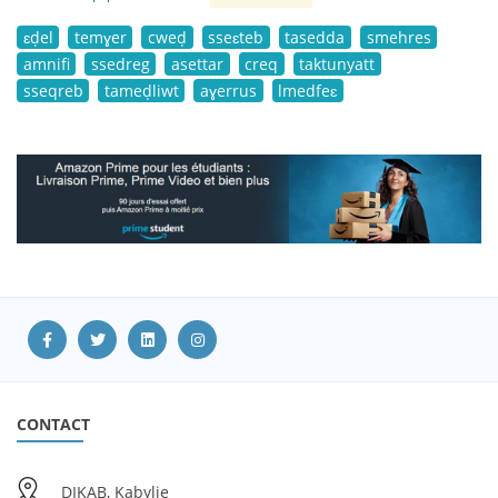
ɛḍel
temɣer
cweḍ
sseɛteb
tasedda
smehres
amnifi
ssedreg
asettar
creq
taktunyatt
sseqreb
tameḍliwt
aɣerrus
lmedfeɛ
CONTACT
DIKAB, Kabylie