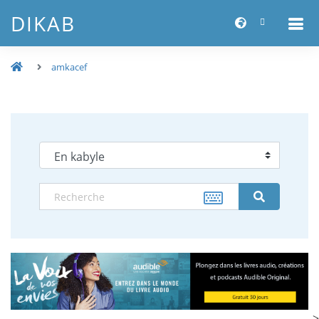
DIKAB
amkacef
-->