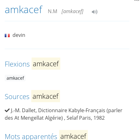
amkacef
N.M
[amkacef]
devin
Flexions
amkacef
amkacef
Sources
amkacef
J.-M. Dallet, Dictionnaire Kabyle-Français (parler
des At Mengellat Algérie) , Selaf Paris, 1982
Mots apparentés
amkacef