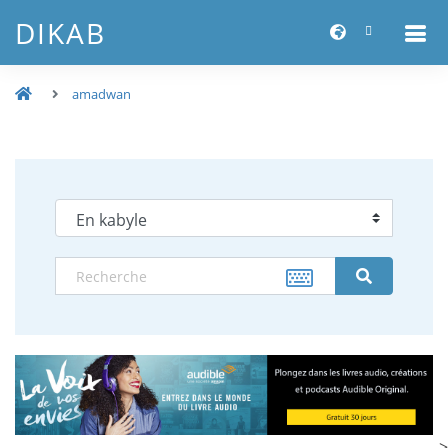
DIKAB
amadwan
-->