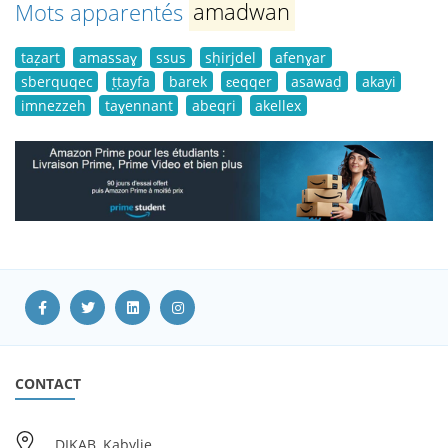
Mots apparentés
amadwan
taẓart
amassaɣ
ssus
sḥirjdel
afenɣar
sberquqec
ṭṭayfa
barek
ɛeqqer
asawaḍ
akayi
imnezzeh
taɣennant
abeqri
akellex
CONTACT
DIKAB, Kabylie