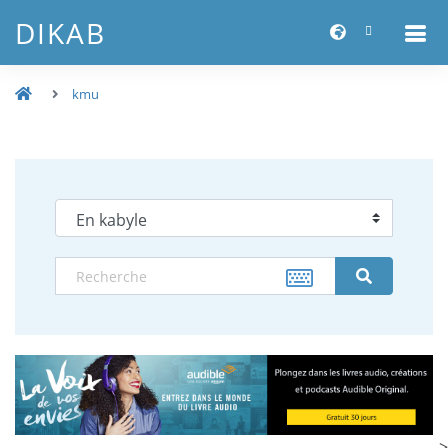
DIKAB
kmu
-->