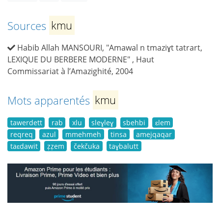
Sources
kmu
Habib Allah MANSOURI, "Amawal n tmaziɣt tatrart,
LEXIQUE DU BERBERE MODERNE" , Haut
Commissariat à l’Amazighité, 2004
Mots apparentés
kmu
tawerdett
rab
xlu
sleɣleɣ
sbehbi
ɛlem
reqreq
azul
mmehmeh
tinsa
amejqaqar
taɛdawit
ẓẓem
čekčuka
taɣbalutt