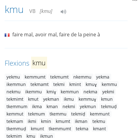
kmu
VB
[kmu]
faire mal, avoir mal, faire de la peine à
Flexions
kmu
yekmu
kemmumt
tekmumt
nkemmu
yekma
ikemmun
tekmamt
tekmi
kmint
kmuɣ
kemmu
nekmu
ikemmu
kmiɣ
kemmun
nekma
yekmi
tekmimt
kmut
yekman
ikmu
kemmuɣ
kmun
tkemmum
ikma
kman
nekmi
yekmun
tekmuḍ
kemmut
tekmum
tkemmu
tekmiḍ
kemmunt
tekmam
ikmi
kmin
kmumt
ikman
tekmu
tkemmuḍ
kmunt
tkemmumt
tekma
kmant
tekmim
kmu
ikmun