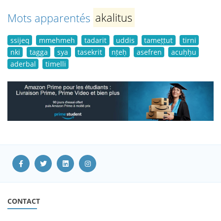
Mots apparentés
akalitus
ssijeq
mmehmeh
tadarit
uddis
tameṭṭut
tirni
nki
tagga
sya
tasekrit
nṭeḥ
asefren
acuḥḥu
aderbal
timelli
CONTACT