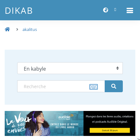
DIKAB
akalitus
-->