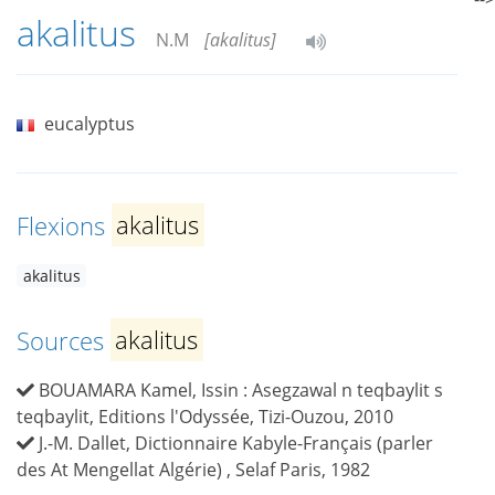
akalitus
N.M
[akalitus]
eucalyptus
Flexions
akalitus
akalitus
Sources
akalitus
BOUAMARA Kamel, Issin : Asegzawal n teqbaylit s
teqbaylit, Editions l'Odyssée, Tizi-Ouzou, 2010
J.-M. Dallet, Dictionnaire Kabyle-Français (parler
des At Mengellat Algérie) , Selaf Paris, 1982