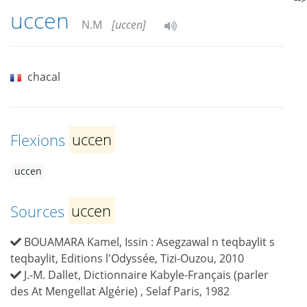
uccen
N.M
[uccen]
chacal
Flexions
uccen
uccen
Sources
uccen
BOUAMARA Kamel, Issin : Asegzawal n teqbaylit s
teqbaylit, Editions l'Odyssée, Tizi-Ouzou, 2010
J.-M. Dallet, Dictionnaire Kabyle-Français (parler
des At Mengellat Algérie) , Selaf Paris, 1982