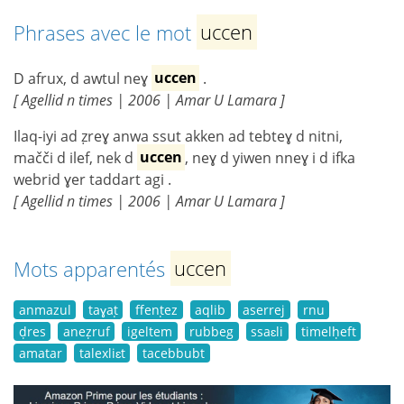
Phrases avec le mot
uccen
D afrux, d awtul neɣ
uccen
.
[ Agellid n times | 2006 | Amar U Lamara ]
Ilaq-iyi ad ẓreɣ anwa ssut akken ad tebteɣ d nitni,
mačči d ilef, nek d
uccen
, neɣ d yiwen nneɣ i d ifka
webrid ɣer taddart agi .
[ Agellid n times | 2006 | Amar U Lamara ]
Mots apparentés
uccen
anmazul
taɣaṭ
ffenṭez
aqlib
aserrej
rnu
ḍres
aneẓruf
igeltem
rubbeg
ssaɛli
timelḥeft
amatar
talexliɛt
tacebbubt