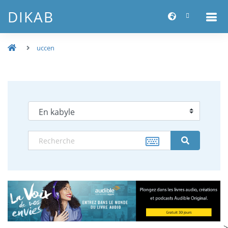
DIKAB
uccen
-->