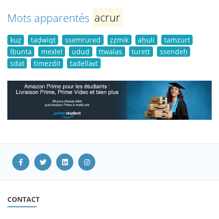
Mots apparentés
acrur
kuẓ
taḍwiqt
ssemrured
ẓẓmik
aḥuli
tamzurt
lbunta
mexlel
udud
ttwalas
turett
ssendeḥ
sdat
timezdit
tadellaɛt
CONTACT