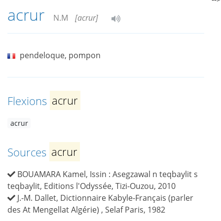
acrur
N.M
[acrur]
pendeloque, pompon
Flexions
acrur
acrur
Sources
acrur
BOUAMARA Kamel, Issin : Asegzawal n teqbaylit s
teqbaylit, Editions l'Odyssée, Tizi-Ouzou, 2010
J.-M. Dallet, Dictionnaire Kabyle-Français (parler
des At Mengellat Algérie) , Selaf Paris, 1982