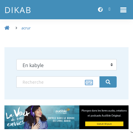
DIKAB
acrur
-->