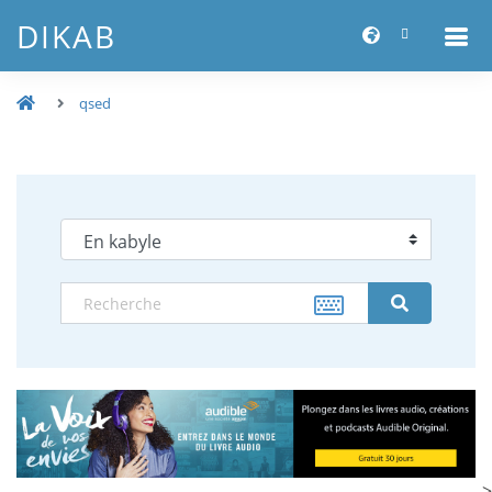
DIKAB
qsed
-->