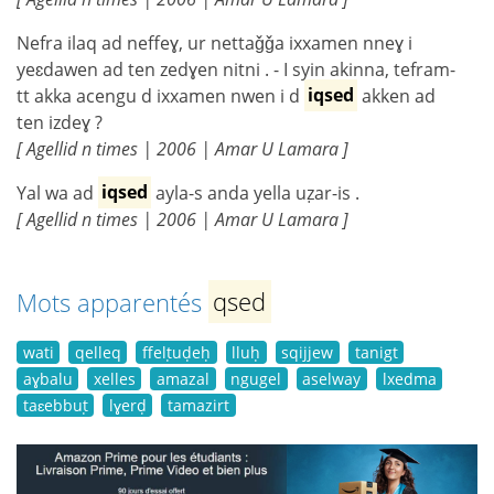
Nefra ilaq ad neffeɣ, ur nettaǧǧa ixxamen nneɣ i
yeɛdawen ad ten zedɣen nitni . - I syin akinna, tefram-
tt akka acengu d ixxamen nwen i d
iqsed
akken ad
ten izdeɣ ?
[ Agellid n times | 2006 | Amar U Lamara ]
Yal wa ad
iqsed
ayla-s anda yella uẓar-is .
[ Agellid n times | 2006 | Amar U Lamara ]
Mots apparentés
qsed
wati
qelleq
ffelṭuḍeḥ
lluḥ
sqijjew
tanigt
aɣbalu
xelles
amazal
ngugel
aselway
lxedma
taɛebbuṭ
lɣerḍ
tamazirt