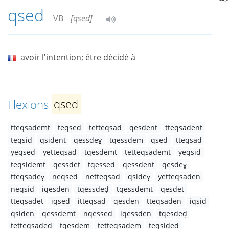
qsed
VB
[qsed]
avoir l'intention; être décidé à
Flexions
qsed
tteqsademt
teqsed
tetteqsad
qesdent
tteqsadent
teqsid
qsident
qessdeɣ
tqessdem
qsed
tteqsad
yeqsed
yetteqsad
tqesdemt
tetteqsademt
yeqsid
teqsidemt
qessdet
tqessed
qessdent
qesdeɣ
tteqsadeɣ
neqsed
netteqsad
qsideɣ
yetteqsaden
neqsid
iqesden
tqessdeḍ
tqessdemt
qesdet
tteqsadet
iqsed
itteqsad
qesden
tteqsaden
iqsid
qsiden
qessdemt
nqessed
iqessden
tqesdeḍ
tetteqsadeḍ
tqesdem
tetteqsadem
teqsideḍ