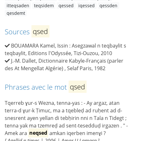
itteqsaden
teqsidem
qessed
iqessed
qessden
qesdemt
Sources
qsed
BOUAMARA Kamel, Issin : Asegzawal n teqbaylit s
teqbaylit, Editions l'Odyssée, Tizi-Ouzou, 2010
J.-M. Dallet, Dictionnaire Kabyle-Français (parler
des At Mengellat Algérie) , Selaf Paris, 1982
Phrases avec le mot
qsed
Tqerreb ɣur-s Wezna, tenna-yas : - Ay argaz, atan
terra-d ɣur-k Ṭimuc, ma a tqebleḍ ad ruḥent ad d-
snesrent ayen yellan di tebḥirin nni n Tala n Tidegt ;
tenna yak ma tzemreḍ ad sent-tesedduḍ irgazen . " -
Amek ara
neqsed
amkan iqerben imenɣi ?
[ Agellid n times | 2006 | Amar U Lamara ]