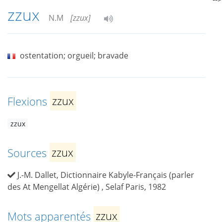
zzux
N.M
[zzux]
ostentation; orgueil; bravade
Flexions
zzux
zzux
Sources
zzux
J.-M. Dallet, Dictionnaire Kabyle-Français (parler
des At Mengellat Algérie) , Selaf Paris, 1982
Mots apparentés
zzux