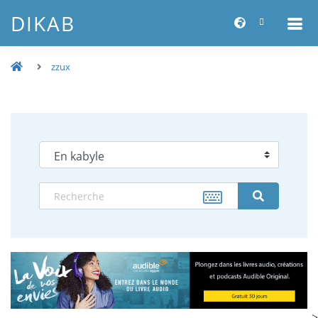
DIKAB
zzux
-->