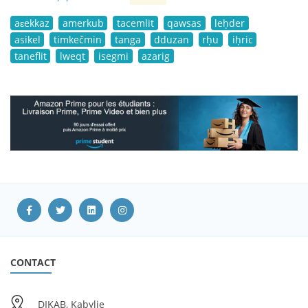
aɛekkaz
amerkub
tacemlit
qawsas
leḥder
asikel
timkečmin
tanga
dduzan
rḥu
iḥric
taneflit
lweqt
isegmi
azarig
CONTACT
DIKAB, Kabylie