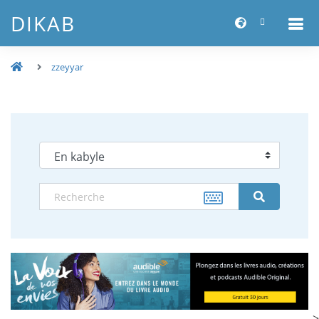
DIKAB
zzeyyar
-->