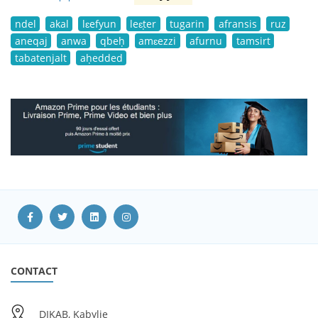
ndel
akal
lɛefyun
leɛṭer
tugarin
afransis
ruz
aneqaj
anwa
qbeḥ
amɛezzi
afurnu
tamsirt
tabatenjalt
aḥedded
CONTACT
DIKAB, Kabylie