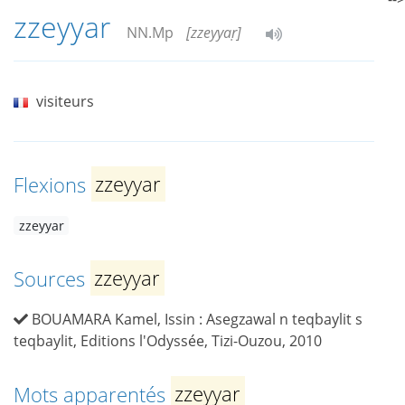
zzeyyar
NN.Mp
[zzeyyaṛ]
visiteurs
Flexions
zzeyyar
zzeyyar
Sources
zzeyyar
BOUAMARA Kamel, Issin : Asegzawal n teqbaylit s
teqbaylit, Editions l'Odyssée, Tizi-Ouzou, 2010
Mots apparentés
zzeyyar