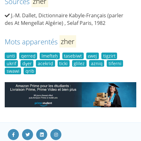
Sources
zher
J.-M. Dallet, Dictionnaire Kabyle-Français (parler
des At Mengellat Algérie) , Selaf Paris, 1982
Mots apparentés
zher
unti
qerreḍ
lmefteḥ
tasebiwt
ɛwej
tigzirt
ukrif
dɣer
acekriḍ
ticki
glilez
azniq
tiferni
swawi
qrib