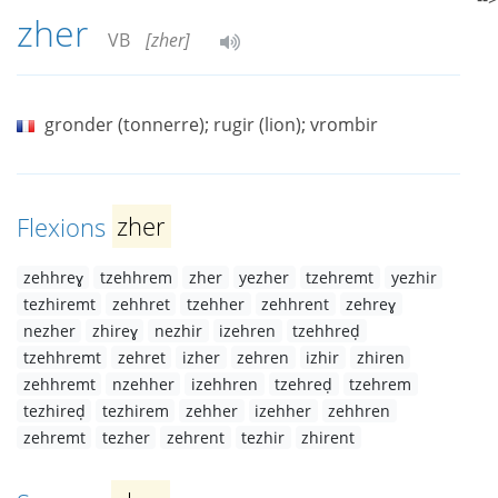
zher
VB
[zher]
gronder (tonnerre); rugir (lion); vrombir
Flexions
zher
zehhreɣ
tzehhrem
zher
yezher
tzehremt
yezhir
tezhiremt
zehhret
tzehher
zehhrent
zehreɣ
nezher
zhireɣ
nezhir
izehren
tzehhreḍ
tzehhremt
zehret
izher
zehren
izhir
zhiren
zehhremt
nzehher
izehhren
tzehreḍ
tzehrem
tezhireḍ
tezhirem
zehher
izehher
zehhren
zehremt
tezher
zehrent
tezhir
zhirent