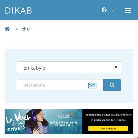
DIKAB
zher
-->