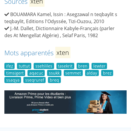
Sources
xten
BOUAMARA Kamel, Issin : Asegzawal n teqbaylit s
teqbaylit, Editions l'Odyssée, Tizi-Ouzou, 2010
J.-M. Dallet, Dictionnaire Kabyle-Français (parler
des At Mengellat Algérie) , Selaf Paris, 1982
Mots apparentés
xten
ifeẓ
tuttut
sseḥliles
tasekrit
bren
lewter
timsigert
aqacuc
ssukk
semmet
alday
brez
ssaqya
sseqruref
breq