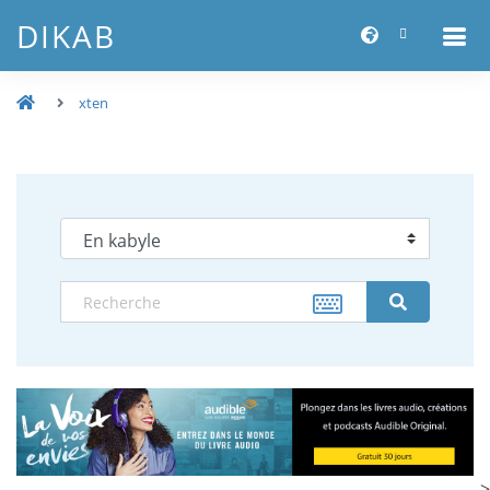
DIKAB
xten
-->