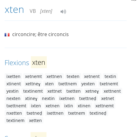
xten
VB
[xten]
circoncire; être circoncis
Flexions
xten
ixetten
xetnemt
xettnen
texten
xetnent
textin
xtinent
xettneɣ
xten
txettnem
yexten
txetnemt
yextin
textinemt
xettnet
txetten
xetneɣ
xettnent
nexten
xtineɣ
nextin
ixetnen
txettneḍ
xetnet
txettnemt
ixten
xetnen
ixtin
xtinen
xettnemt
nxetten
txetneḍ
ixettnen
txetnem
textineḍ
textinem
xetten