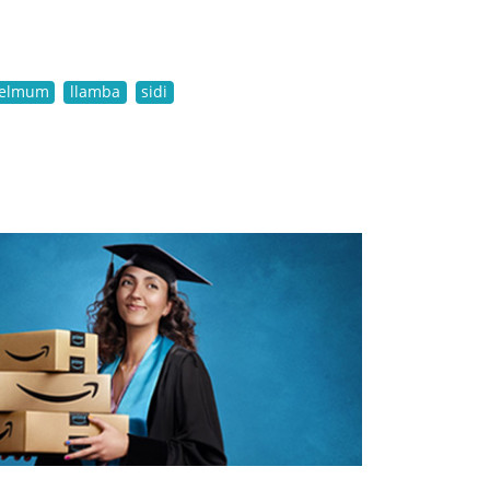
delmum
llamba
sidi