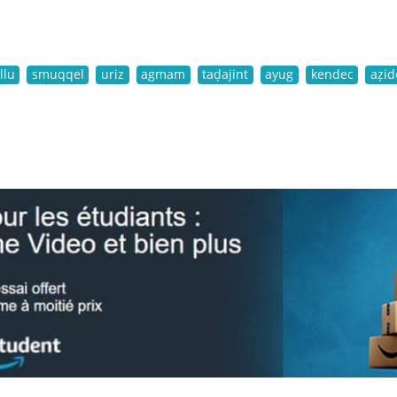
llu
smuqqel
uriz
agmam
taḍajint
ayug
kendec
aẓi