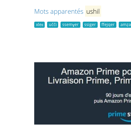
Mots apparentés
ushil
xleɛ
učči
ssemɣer
ssiger
ffejqer
amẓa