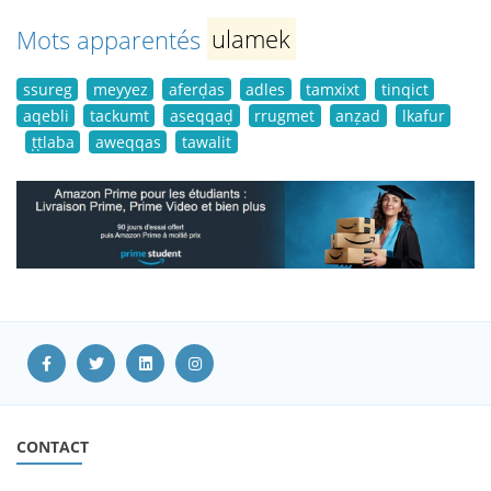
Mots apparentés
ulamek
ssureg
meyyez
aferḍas
adles
tamxixt
tinqict
aqebli
tackumt
aseqqaḍ
rrugmet
anẓad
lkafur
ṭṭlaba
aweqqas
tawalit
CONTACT