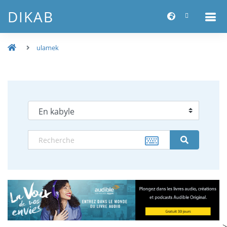
DIKAB
ulamek
-->