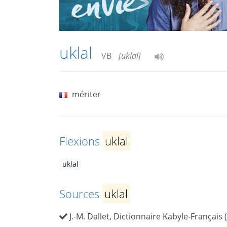
uklal
VB
[uklal]
mériter
Flexions
uklal
uklal
Sources
uklal
J.-M. Dallet, Dictionnaire Kabyle-Français 