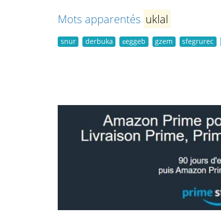
Mots apparentés
uklal
snur
derbuka
ɛeggeb
gzem
sfegrurec