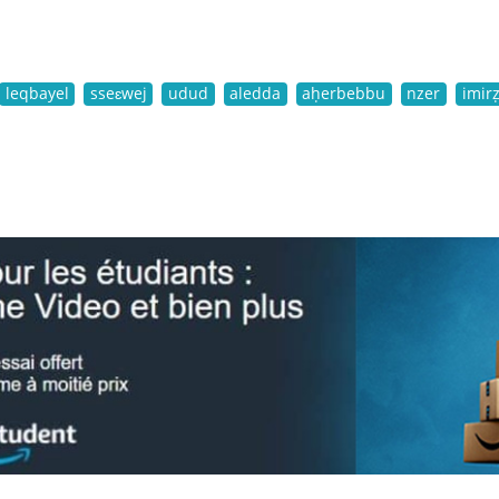
leqbayel
sseɛwej
udud
aledda
aḥerbebbu
nzer
imirẓ