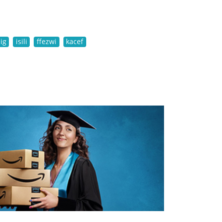
ig
isili
ffezwi
kacef