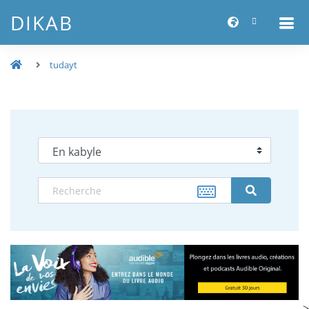
DIKAB
tudayt
-->