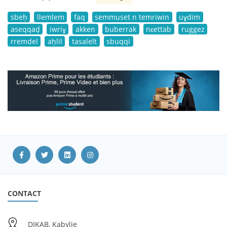
sbeḥ
llemlem
faq
semmuset n temriwin
uɣdim
aseqqaḍ
iwriɣ
akken
buberrak
nɛettab
ruggez
rremdel
aḥlil
tasalelt
sbuqqi
CONTACT
DIKAB, Kabylie