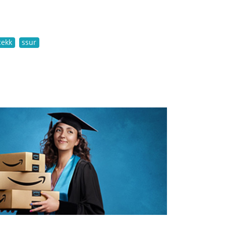
cekk
ssur