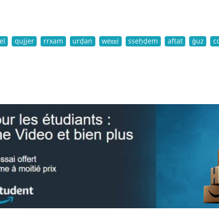
el
qujjer
rrxam
urḍan
weɛɛi
sseḥḍem
aftat
ǧuz
c