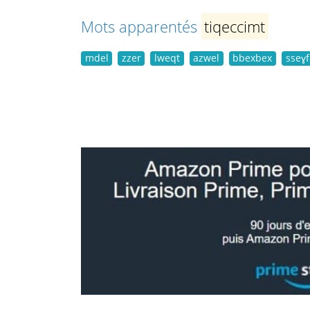
Mots apparentés
tiqeccimt
mdel
zzer
lweqt
azwel
bbexbex
sseɣf