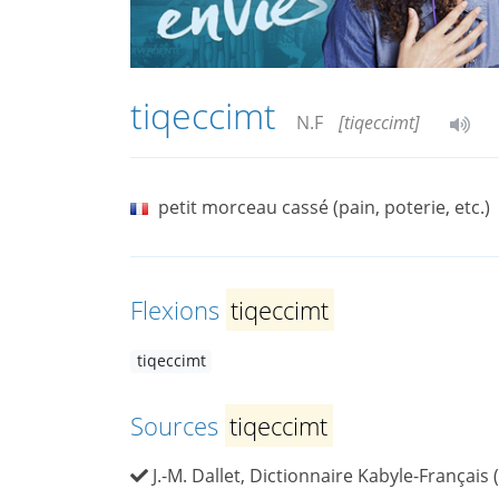
tiqeccimt
N.F
[tiqeccimt]
petit morceau cassé (pain, poterie, etc.)
Flexions
tiqeccimt
tiqeccimt
Sources
tiqeccimt
J.-M. Dallet, Dictionnaire Kabyle-Français 