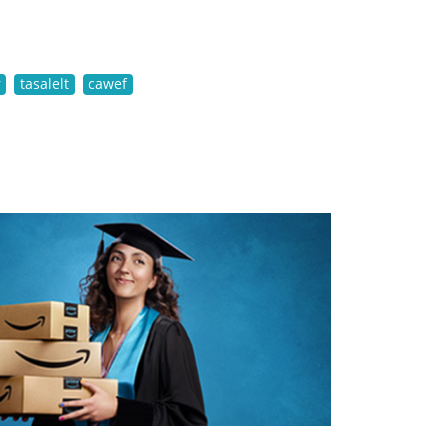
r
tasalelt
cawef