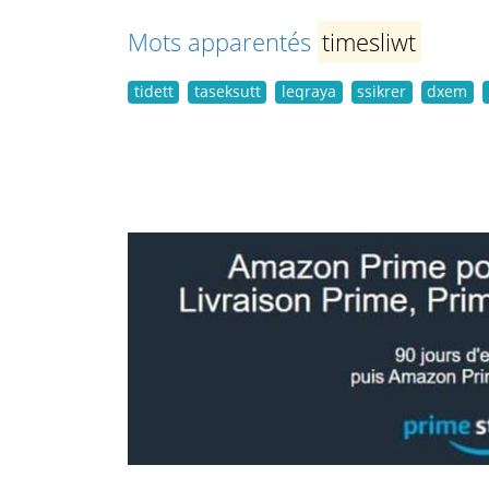
Mots apparentés
timesliwt
tidett
taseksutt
leqraya
ssikrer
dxem