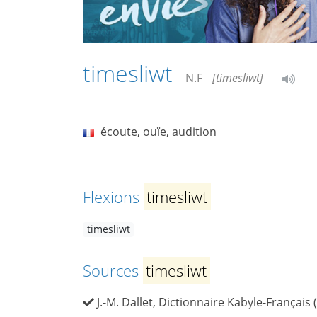
timesliwt
N.F
[timesliwt]
écoute, ouïe, audition
Flexions
timesliwt
timesliwt
Sources
timesliwt
J.-M. Dallet, Dictionnaire Kabyle-Français 