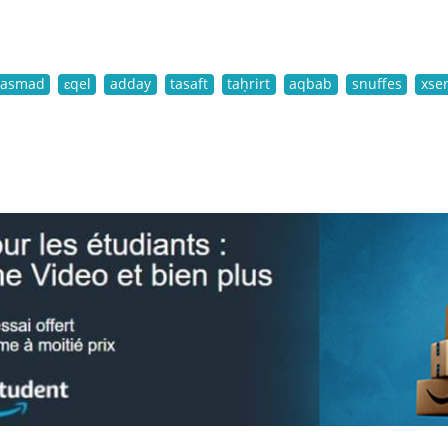
asmad
ɛqel
adday
tasaft
taḥrirt
aqbab
snuffes
xse