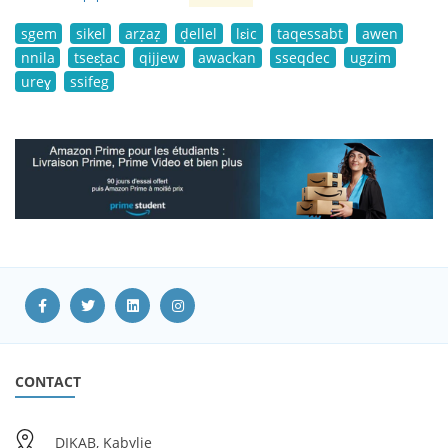
sgem
sikel
arẓaẓ
ḍellel
lɛic
taqessabt
awen
nnila
tseɛṭac
qijjew
awackan
sseqdec
ugzim
ureɣ
ssifeg
CONTACT
DIKAB, Kabylie