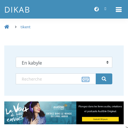
DIKAB
tikent
-->