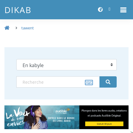
DIKAB
tawent
-->