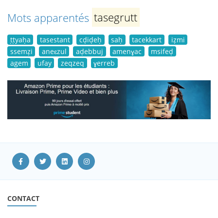
Mots apparentés
tasegrutt
ṭṭyaḥa
tasestant
cḍiḍeḥ
saḥ
tacekkart
iẓmi
ssemẓi
aneɛzul
aḍebbuj
amenɣac
msifeḍ
agem
ufay
zeqzeq
ɣerreb
CONTACT