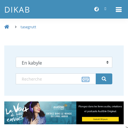
DIKAB
tasegrutt
-->